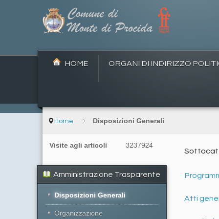
HOME
ORGANI DI INDIRIZZO POLIT
Disposizioni Generali
Home
Visite agli articoli
3237924
Sottocat
Amministrazione Trasparente
Programma
Disposizioni Generali
Atti gener
Organizzazione