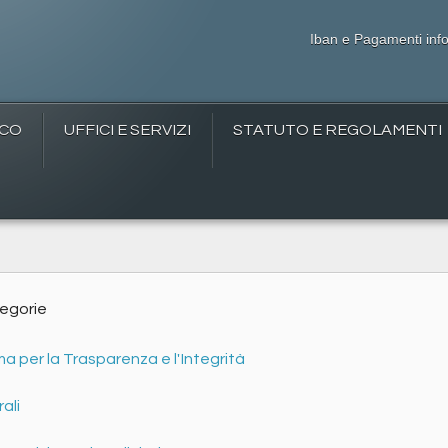
Iban e Pagamenti info
ICO
UFFICI E SERVIZI
STATUTO E REGOLAMENTI
egorie
 per la Trasparenza e l'Integrità
ali