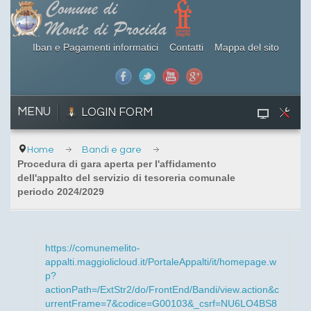
Iban e Pagamenti informatici
Contatti
Mappa del sito
MENU
LOGIN FORM
Home
Bandi e gare
Procedura di gara aperta per l'affidamento
dell'appalto del servizio di tesoreria comunale
periodo 2024/2029
https://comunemelito-
appalti.maggiolicloud.it/PortaleAppalti/it/homepage.w
p?
actionPath=/ExtStr2/do/FrontEnd/Bandi/view.action&c
urrentFrame=7&codice=G00103&_csrf=NU6LO4BS8