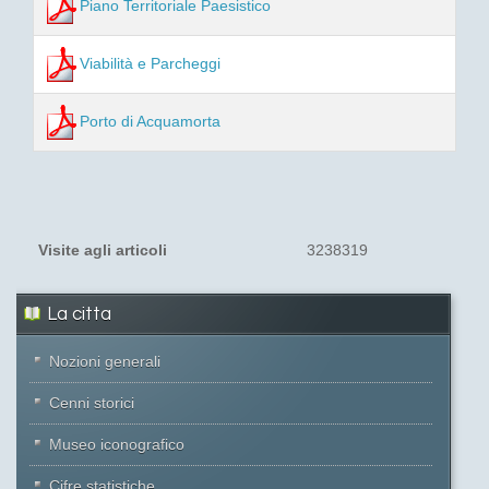
Piano Territoriale Paesistico
Viabilità e Parcheggi
Porto di Acquamorta
Visite agli articoli
3238319
La citta
Nozioni generali
Cenni storici
Museo iconografico
Cifre statistiche